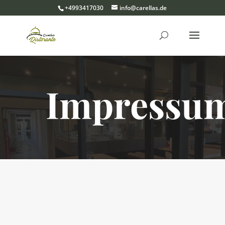
+4993417030
info@carellas.de
Impressu